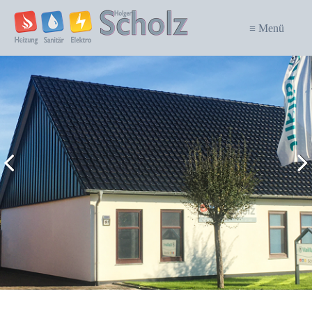
≡ Menü