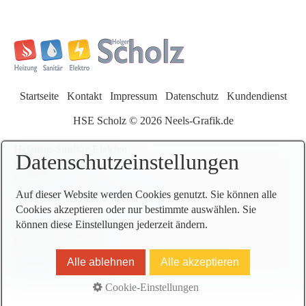
Startseite
Kontakt
Impressum
Datenschutz
Kundendienst
HSE Scholz © 2026 Neels-Grafik.de
Heizung-Sanitär-Elektro
Datenschutzeinstellungen
Holger Scholz
Butjadinger Straße 91
26954 Nordenham-Abbehausen
Auf dieser Website werden Cookies genutzt. Sie können alle
Cookies akzeptieren oder nur bestimmte auswählen. Sie
können diese Einstellungen jederzeit ändern.
Tel:
04731 - 21 522
Fax:
04731 - 22 935
E-Mail:
Alle ablehnen
Alle akzeptieren
Buero@HSE-Scholz.de
Cookie-Einstellungen